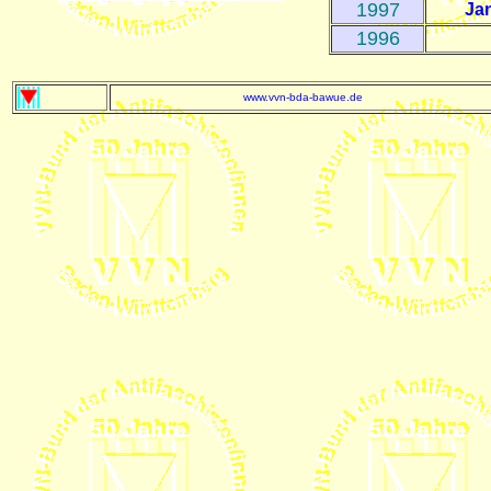
1997
Ja
1996
www.vvn-bda-bawue.de