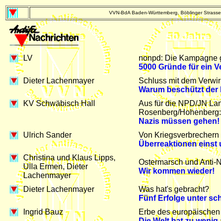
VVN-BdA Baden-Württemberg, Böblinger Strasse 
LV
nonpd: Die Kampagne g
5000 Gründe für ein 
Dieter Lachenmayer
Schluss mit dem Verwirr
Warum beschützt der 
KV Schwäbisch Hall
Aus für die NPD/JN Lan
Rosenberg/Hohenberg:
Nazis müssen gehen!
Ulrich Sander
Von Kriegsverbrechern 
Überreaktionen einst
Christina und Klaus Lipps,
Ostermarsch und Anti-N
Ulla Ermen, Dieter
Wir kommen wieder!
Lachenmayer
Dieter Lachenmayer
Was hat's gebracht?
Fünf Erfolge unter s
Ingrid Bauz
Erbe des europäischen
Die Welt hat zu wenig