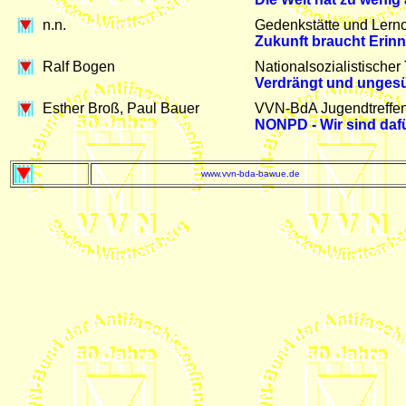
n.n.
Gedenkstätte und Lernor
Zukunft braucht Erin
Ralf Bogen
Nationalsozialistische
Verdrängt und unges
Esther Broß, Paul Bauer
VVN-BdA Jugendtreffen 
NONPD - Wir sind daf
www.vvn-bda-bawue.de