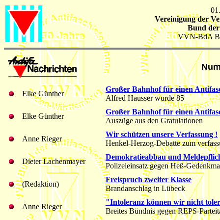
01
Vereinigung der Ve
Bund der 
VVN-BdA Ba
Numm
Großer Bahnhof für einen Antifas
Elke Günther
Alfred Hausser wurde 85
Großer Bahnhof für einen Antifas
Elke Günther
Auszüge aus den Gratulationen
Wir schützen unsere Verfassung !
Anne Rieger
Henkel-Herzog-Debatte zum verfas
Demokratieabbau und Meldepflich
Dieter Lachenmayer
Polizeieinsatz gegen Heß-Gedenkma
Freispruch zweiter Klasse
(Redaktion)
Brandanschlag in Lübeck
"Intoleranz können wir nicht tole
Anne Rieger
Breites Bündnis gegen REPS-Parteit