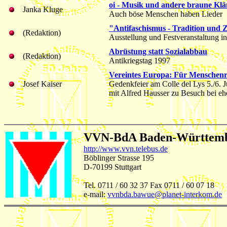
oi - Musik und andere braune Kl
Janka Kluge
Auch böse Menschen haben Lieder
"Antifaschismus - Tradition und
(Redaktion)
Ausstellung und Festveranstaltung in
Abrüstung statt Sozialabbau
(Redaktion)
Antikriegstag 1997
Vereintes Europa: Für Menschenr
Josef Kaiser
Gedenkfeier am Colle del Lys 5./6. J
mit Alfred Hausser zu Besuch bei eh
VVN-BdA Baden-Württem
http://www.vvn.telebus.de
Böblinger Strasse 195
D-70199 Stuttgart
Tel. 0711 / 60 32 37 Fax 0711 / 60 07 18
e-mail:
vvnbda.bawue@planet-interkom.de