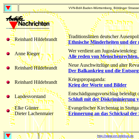
VVN-BdA Baden-Württemberg, Böblinger Strasse 
Traditionslinien deutscher Ausenpoli
Reinhard Hildebrandt
Ethnische Minderheiten und der 
Wer verdient am Jugoslawienkrieg:
Anne Rieger
Alle reden von Menschenrechten
Neue Auschwitzlüge und alter Rev
Reinhard Hildebrandt
Der Balkankrieg und die Entsorg
Kriegspropaganda:
Reinhard Hildebrandt
Krieg der Worte und Bilder
Entschädigungsvorschlag beleidigt 
Landesvorstand
Schluß mit der Diskriminierung 
Elke Günter
Evangelischer Kirchentag in Stuttgar
Dieter Lachenmaier
Erinnerung an das Schicksal der 
http://www.vvn.telebus.de