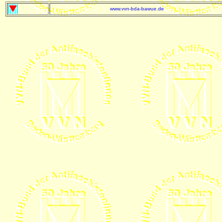
www.vvn-bda-bawue.de