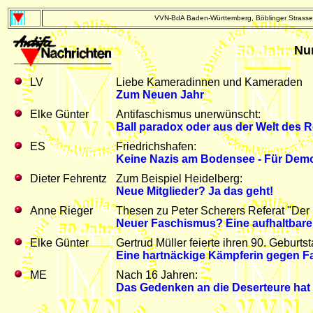
VVN-BdA Baden-Württemberg, Böblinger Strasse 
Nu
LV
Liebe Kameradinnen und Kameraden
Zum Neuen Jahr
Elke Günter
Antifaschismus unerwünscht:
Ball paradox oder aus der Welt des 
ES
Friedrichshafen:
Keine Nazis am Bodensee - Für Demo
Dieter Fehrentz
Zum Beispiel Heidelberg:
Neue Mitglieder? Ja das geht!
Anne Rieger
Thesen zu Peter Scherers Referat "Der
Neuer Faschismus? Eine aufhaltbare
Elke Günter
Gertrud Müller feierte ihren 90. Geburtst
Eine hartnäckige Kämpferin gegen Fas
ME
Nach 16 Jahren:
Das Gedenken an die Deserteure hat 