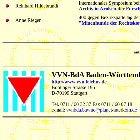
Internationales Symposium bei
Reinhard Hildebrandt
Archiv in Arolsen der Forsc
400 gegen Bezirksparteitag de
Anne Rieger
"Minenhunde der Rechtskon
an
VVN-BdA Baden-Württem
http://www.vvn.telebus.de
Böblinger Strasse 195
D-70199 Stuttgart
Tel. 0711 / 60 32 37 Fax 0711 / 60 07 18
e-mail:
vvnbda.bawue@planet-interkom.de