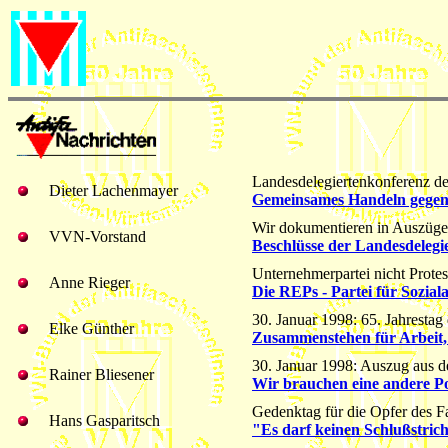
Landesdelegiertenkonferenz 
Dieter Lachenmayer
Gemeinsames Handeln gegen
Wir dokumentieren in Auszüge
VVN-Vorstand
Beschlüsse der Landesdelegi
Unternehmerpartei nicht Protest
Anne Rieger
Die REPs - Partei für Sozi
30. Januar 1998: 65. Jahresta
Elke Günther
Zusammenstehen für Arbeit, 
30. Januar 1998: Auszug aus d
Rainer Bliesener
Wir brauchen eine andere Po
Gedenktag für die Opfer des 
Hans Gasparitsch
"Es darf keinen Schlußstric