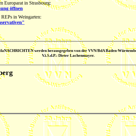
m Europarat in Strasbourg:
hung öffnen
r REPs in Weingarten:
servativen"
tifaNACHRICHTEN werden herausgegeben von der VVN/BdA Baden-Württembe
V.i.S.d.P.: Dieter Lachenmayer.
berg