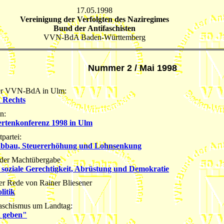
17.05.1998
Vereinigung der Verfolgten des Naziregimes
Bund der Antifaschisten
VVN-BdA Baden-Württemberg
Nummer 2 / Mai 1998
der VVN-BdA in Ulm:
 Rechts
n:
ertenkonferenz 1998 in Ulm
partei:
alabbau, Steuererhöhung und Lohnsenkung
g der Machtübergabe
soziale Gerechtigkeit, Abrüstung und Demokratie
er Rede von Rainer Bliesener
litik
Faschismus um Landtag:
h geben"