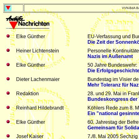
VVN-BdA Ba
Elke Günther
EU-Verfassung und Bu
Die Zeit der Sonnenkö
Heiner Lichtenstein
Personelle Kontinuitäte
Nazis im Außenamt
Elke Günther
50 Jahre Bundeswehr:
Die Erfolgsgeschichte
Dieter Lachenmaier
Bundestag im Visier de
Mehr Toleranz für Naz
Redaktion
28. und 29. Mai in Frank
Bundeskongress der 
Reinhard Hildebrandt
Köhlers Rede zum 8. M
Ein "national gesinn
Elke Günther
60. Jahrestag der Befre
Gemeinsam für Solidari
Josef Kaiser
7./8. Mai 2005 Sechzig