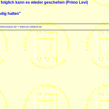
folglich kann es wieder geschehen (Primo Levi)
dig halten"
-bda-bawue.de
=
www.vvn.telebus.de