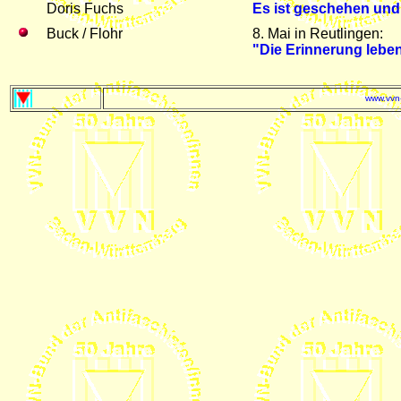
Doris Fuchs
Es ist geschehen und 
Buck / Flohr
8. Mai in Reutlingen:
"Die Erinnerung leben
www.vvn