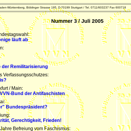
den-Württemberg, Böblinger Strasse 195, D-70199 Stuttgart / Tel. 0711/603237 Fax 600718
Nummer 3 / Juli 2005
ndestagswahl:
nige läuft ab
n:
 der Remilitarisierung
s Verfassungsschutzes:
is?
furt / Main:
VVN-Bund der Antifaschisten
ai:
ter" Bundespräsident?
iung:
tät, Gerechtigkeit, Frieden!
 Jahre Befreiung vom Faschismus: