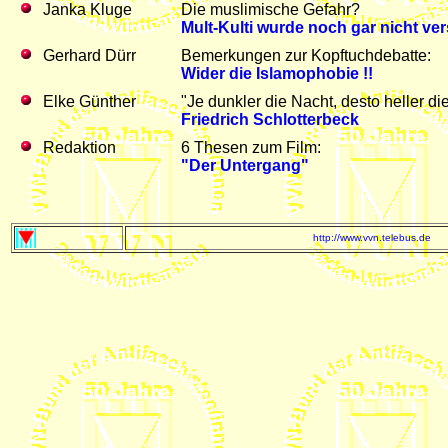
Janka Kluge
Die muslimische Gefahr?
Mult-Kulti wurde noch gar nicht ve
Gerhard Dürr
Bemerkungen zur Kopftuchdebatte:
Wider die Islamophobie !!
Elke Günther
"Je dunkler die Nacht, desto heller di
Friedrich Schlotterbeck
Redaktion
6 Thesen zum Film:
"Der Untergang"
http://www.vvn.telebus.de