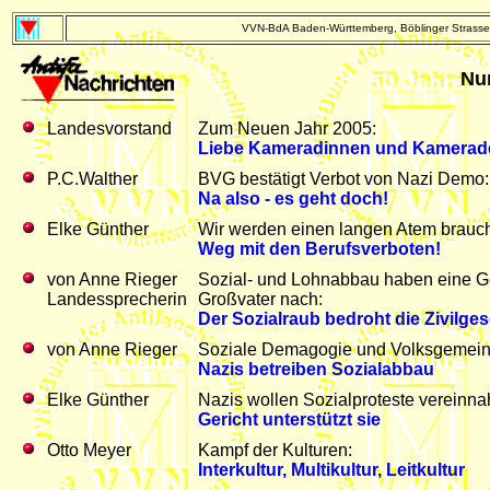
VVN-BdA Baden-Württemberg, Böblinger Strasse 
Nu
Landesvorstand
Zum Neuen Jahr 2005:
Liebe Kameradinnen und Kamerad
P.C.Walther
BVG bestätigt Verbot von Nazi Demo:
Na also - es geht doch!
Elke Günther
Wir werden einen langen Atem brauc
Weg mit den Berufsverboten!
von Anne Rieger
Sozial- und Lohnabbau haben eine Ges
Landessprecherin
Großvater nach:
Der Sozialraub bedroht die Zivilges
von Anne Rieger
Soziale Demagogie und Volksgemeins
Nazis betreiben Sozialabbau
Elke Günther
Nazis wollen Sozialproteste vereinn
Gericht unterstützt sie
Otto Meyer
Kampf der Kulturen:
Interkultur, Multikultur, Leitkultur