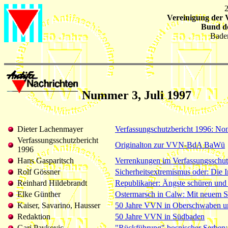
Vereinigung der 
Bund de
Bade
Nummer 3, Juli 1997
Dieter Lachenmayer
Verfassungschutzbericht 1996: Non
Verfassungsschutzbericht
Originalton zur VVN-BdA BaWü
1996
Hans Gasparitsch
Verrenkungen im Verfassungsschutz
Rolf Gössner
Sicherheitsextremismus oder: Die 
Reinhard Hildebrandt
Republikaner: Ängste schüren und 
Elke Günther
Ostermarsch in Calw: Mit neuem 
Kaiser, Savarino, Hausser
50 Jahre VVN in Oberschwaben u
Redaktion
50 Jahre VVN in Südbaden
Gari Pavkovic
"Rückführung" bosnischer Serben: