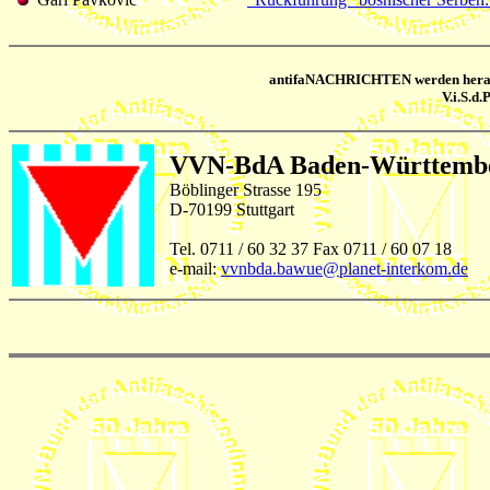
antifaNACHRICHTEN
werden hera
V.i.S.d
VVN-BdA Baden-Württemb
Böblinger Strasse 195
D-70199 Stuttgart
Tel. 0711 / 60 32 37 Fax 0711 / 60 07 18
e-mail:
vvnbda.bawue@planet-interkom.de