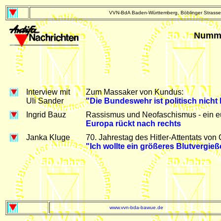
VVN-BdA Baden-Württemberg, Böblinger Strasse 
Numme
Interview mit
Zum Massaker von Kundus:
Uli Sander
"Die Bundeswehr ist politisch nicht
Ingrid Bauz
Rassismus und Neofaschismus - ein e
Europa rückt nach rechts
Janka Kluge
70. Jahrestag des Hitler-Attentats von 
"Ich wollte ein größeres Blutvergie
www.vvn-bda-bawue.de