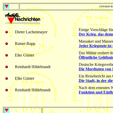
VVN-BdA Ba
Einige Vorschläge fü
Dieter Lachenmayer
Der Krieg, das demo
Massaker und Masse
Rainer Rupp
Jeder Kriegstote is
Das Militär erobert d
Elke Günter
Öffentliche Gelöbni
Deutsche Kriegsverbr
Reinhardt Hildebrandt
Die Mordtaten von D
Ein Reisebericht aus
Elke Günter
Die Stadt, in der die 
Nach dem erneuten W
Reinhardt Hildebrandt
Funktion und Einfl