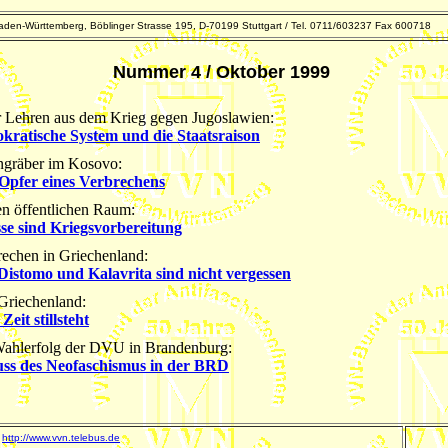
den-Württemberg, Böblinger Strasse 195, D-70199 Stuttgart / Tel. 0711/603237 Fax 600718
Nummer 4 / Oktober 1999
r Lehren aus dem Krieg gegen Jugoslawien:
kratische System und die Staatsraison
ngräber im Kosovo:
t Opfer eines Verbrechens
en öffentlichen Raum:
sse sind Kriegsvorbereitung
echen in Griechenland:
istomo und Kalavrita sind nicht vergessen
 Griechenland:
Zeit stillsteht
ahlerfolg der DVU in Brandenburg:
uss des Neofaschismus in der BRD
http://www.vvn.telebus.de