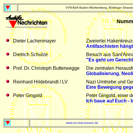
VVN-BdA Baden-Württemberg, Böblinger Strasse 
Numme
Dieter Lachenmayer
Zweierlei Hakenkreuz
Antifaschisten hängt
Dietrich Schulze
Besuch aus Sant'Anna
"Es geht um Gerecht
Prof. Dr. Christoph Butterwegge
Die zentralen Herausf
Globalisierung, Neo
Reinhard Hildebrandt / LV
Nazi Umtriebe und Ge
Eine Bewegung gegen
Peter Gingold
Peter Gingold, einer de
Ich baue auf Euch - 
www.vvn-bda-bawue.de