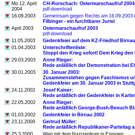
Mo 12. April
CH-Rorschach: Ostermarschaufruf 2004
2004
pdf-download
16.09.2003
Gemeinsam gegen Rechts am 16.09.2003 
Filbinger - ein furchtbarer Jurist
April 2003
Ostermarschaufruf 2003
pdf-download
11.05.2003
Gedenkfeier auf dem KZ-Friedhof Birna
01.04.2003
Unterschriftenliste:
Stoppt den Krieg sofort! Dem Krieg den
29.03.2003
Anne Rieger:
Rede anläßlich der Demonstration bei E
30.01.2003
30. Januar 2003:
Zusammenstehen gegen Faschismus un
Gedenkfeier am 30. Januar 2003 in Stutt
24.11.2002
Josef Kaiser:
Rede anläßlich der Gedenkfeier in Karls
22.05.2002
Anne Rieger:
Rede anläßlich George-Bush-Besuch B
01.03.2002
Gedenkfeier in Birnau 2002
23.11.2000
Gertrud Müller:
Rede anläßlich Republikaner-Parteitag 
25.3.2000
Weg mit dem Nazizentrum in Eningen