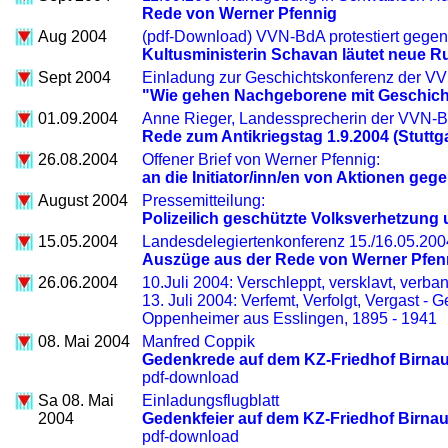
Rede von Werner Pfennig
Aug 2004
(pdf-Download) VVN-BdA protestiert gegen
Kultusministerin Schavan läutet neue R
Sept 2004
Einladung zur Geschichtskonferenz der VV
"Wie gehen Nachgeborene mit Geschic
01.09.2004
Anne Rieger, Landessprecherin der VVN-Bu
Rede zum Antikriegstag 1.9.2004 (Stuttga
26.08.2004
Offener Brief von Werner Pfennig:
an die Initiator/inn/en von Aktionen geg
August 2004
Pressemitteilung:
Polizeilich geschützte Volksverhetzung
15.05.2004
Landesdelegiertenkonferenz 15./16.05.200
Auszüge aus der Rede von Werner Pfen
26.06.2004
10.Juli 2004: Verschleppt, versklavt, verb
13. Juli 2004: Verfemt, Verfolgt, Vergast -
Oppenheimer aus Esslingen, 1895 - 1941
08. Mai 2004
Manfred Coppik
Gedenkrede auf dem KZ-Friedhof Birna
pdf-download
Sa 08. Mai
Einladungsflugblatt
2004
Gedenkfeier auf dem KZ-Friedhof Birna
pdf-download