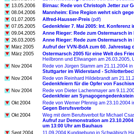
13.05.2006
Birnau: Rede von Christoph Jetter zur 
08.04.2006
Mannheim: Eine Region wehrt sich gege
01.07.2005
Alfred-Hausser-Preis
(pdf)
07.05.2005
Gedenkfeier 7. Mai 2005: Int. Konferen
09.04.2005
Anne Rieger: Rede zum Ostermarsch i
26.03.2005
Anne Rieger: Rede zum Ostermarsch in
März 2005
Aufruf der VVN-BdA zum 60. Jahrestag
März 2005
Ostermarsch 2005 für eine Welt des Frie
Heilbronn und Ellwangen am 26.03.2005,
Nov 2004
Rede von Jürgen Stamm am 21.11.2004 in S
Stuttgarter im Widerstand - Schlotterb
Nov 2004
Rede von Reinhard Hildebrandt am 21.11.2
Gedenkfeiern für die Opfer von Faschis
Nov 2004
Rede von Dieter Lachenmayer am 9.11.200
Gedenkfeier am Synagogengedenkstein
Okt 2004
Rede von Werner Pfennig am 23.10.2004 i
Gegen Berufsverbote
Okt 2004
Weg mit dem Berufsverbot für Michael Csa
Aufruf zur Demonstration am 23.10.2004
um 13:00 Uhr am Bauhaus
Sept 2004
11.09.2004 Kundgebung in Schwäbisch Hal