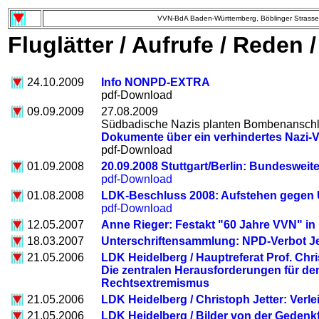
VVN-BdA Baden-Württemberg, Böblinger Strasse 
Fluglätter / Aufrufe / Reden 
24.10.2009
Info NONPD-EXTRA
pdf-Download
09.09.2009
27.08.2009
Südbadische Nazis planten Bombenanschl
Dokumente über ein verhindertes Nazi-
pdf-Download
01.09.2008
20.09.2008 Stuttgart/Berlin: Bundeswe
pdf-Download
01.08.2008
LDK-Beschluss 2008: Aufstehen gegen 
pdf-Download
12.05.2007
Anne Rieger: Festakt "60 Jahre VVN" in
18.03.2007
Unterschriftensammlung: NPD-Verbot Jet
21.05.2006
LDK Heidelberg / Hauptreferat Prof. Ch
Die zentralen Herausforderungen für de
Rechtsextremismus
21.05.2006
LDK Heidelberg / Christoph Jetter: Ve
21.05.2006
LDK Heidelberg / Bilder von der Gedenkf