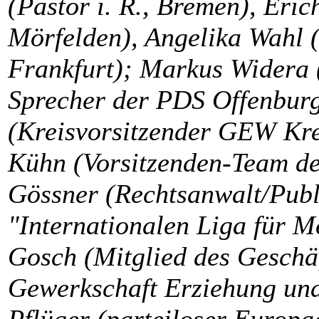
(Pastor i. R., Bremen), Eric
Mörfelden), Angelika Wahl (
Frankfurt); Markus Wider
Sprecher der PDS Offenburg
(Kreisvorsitzender GEW Kre
Kühn (Vorsitzenden-Team d
Gössner (Rechtsanwalt/Publi
"Internationalen Liga für M
Gosch (Mitglied des Geschä
Gewerkschaft Erziehung und
Pflüger (parteiloser Europa