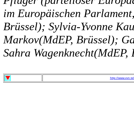
im Europäischen Parlament,
Brüssel); Sylvia-Yvonne Ka
Markov(MdEP, Brüssel); Ga
Sahra Wagenknecht(MdEP, B
http://www.vvn.te