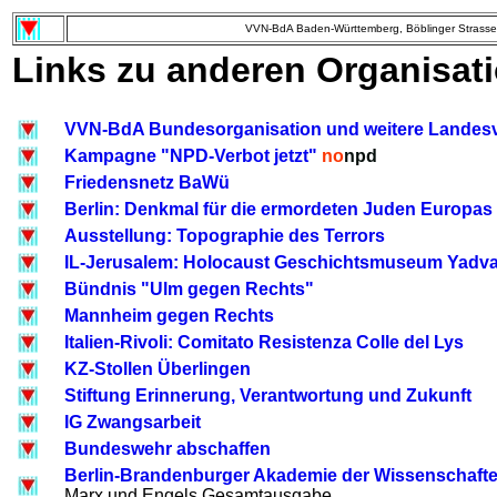
VVN-BdA Baden-Württemberg, Böblinger Strasse 
Links zu anderen Organisa
VVN-BdA Bundesorganisation und weitere Landes
Kampagne "NPD-Verbot jetzt"
no
npd
Friedensnetz BaWü
Berlin: Denkmal für die ermordeten Juden Europas
Ausstellung: Topographie des Terrors
IL-Jerusalem: Holocaust Geschichtsmuseum Yad
Bündnis "Ulm gegen Rechts"
Mannheim gegen Rechts
Italien-Rivoli: Comitato Resistenza Colle del Lys
KZ-Stollen Überlingen
Stiftung Erinnerung, Verantwortung und Zukunft
IG Zwangsarbeit
Bundeswehr abschaffen
Berlin-Brandenburger Akademie der Wissenschaft
Marx und Engels Gesamtausgabe