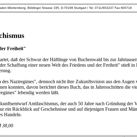
den-Württemberg, Böblinger Strasse 195, D-70199 Stuttgart / Tel. 0711/603237 Fax 600718
schismus
er Freiheit"
wartet, daß der Schwur der Häftlinge von Buchenwald bis zur Jahrtaus
r Schaffung einer neuen Welt des Friedens und der Freiheit" stieß in 
erung.
 des Naziregimes", dennoch nicht ihre Zukunftsvision aus den Augen 
nen konnten, davon berichtet dieses Buch, das in Jahresschritten die vie
regimes" lebendig werden läßt.
Zukunftsentwurf Antifaschismus, der auch 50 Jahre nach Gründung der V
nur ein Rückblick auf Geschehnisse und auf diejenigen Frauen und Mä
es Handeln.
M 38,00