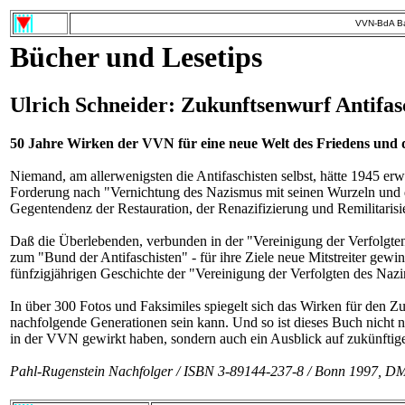
VVN-BdA Ba
Bücher und Lesetips
Ulrich Schneider: Zukunftsenwurf Antifa
50 Jahre Wirken der VVN für eine neue Welt des Friedens und d
Niemand, am allerwenigsten die Antifaschisten selbst, hätte 1945 er
Forderung nach "Vernichtung des Nazismus mit seinen Wurzeln und de
Gegentendenz der Restauration, der Renazifizierung und Remilitarisi
Daß die Überlebenden, verbunden in der "Vereinigung der Verfolgten
zum "Bund der Antifaschisten" - für ihre Ziele neue Mitstreiter gewin
fünfzigjährigen Geschichte der "Vereinigung der Verfolgten des Nazi
In über 300 Fotos und Faksimiles spiegelt sich das Wirken für den 
nachfolgende Generationen sein kann. Und so ist dieses Buch nicht 
in der VVN gewirkt haben, sondern auch ein Ausblick auf zukünftig
Pahl-Rugenstein Nachfolger / ISBN 3-89144-237-8 / Bonn 1997, D