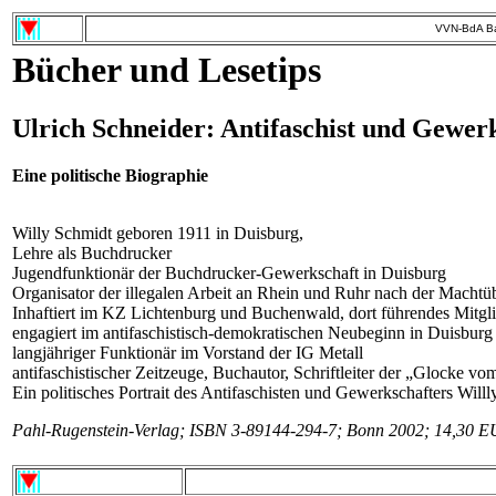
VVN-BdA Ba
Bücher und Lesetips
Ulrich Schneider: Antifaschist und Gewer
Eine politische Biographie
Willy Schmidt geboren 1911 in Duisburg,
Lehre als Buchdrucker
Jugendfunktionär der Buchdrucker-Gewerkschaft in Duisburg
Organisator der illegalen Arbeit an Rhein und Ruhr nach der Machtüb
Inhaftiert im KZ Lichtenburg und Buchenwald, dort führendes Mitgli
engagiert im antifaschistisch-demokratischen Neubeginn in Duisburg
langjähriger Funktionär im Vorstand der IG Metall
antifaschistischer Zeitzeuge, Buchautor, Schriftleiter der „Glocke vo
Ein politisches Portrait des Antifaschisten und Gewerkschafters Wil
Pahl-Rugenstein-Verlag; ISBN 3-89144-294-7; Bonn 2002; 14,30 