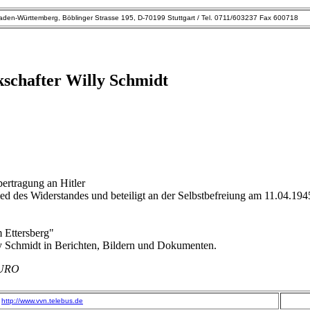
den-Württemberg, Böblinger Strasse 195, D-70199 Stuttgart / Tel. 0711/603237 Fax 600718
kschafter Willy Schmidt
ertragung an Hitler
ed des Widerstandes und beteiligt an der Selbstbefreiung am 11.04.194
m Ettersberg"
lly Schmidt in Berichten, Bildern und Dokumenten.
EURO
http://www.vvn.telebus.de