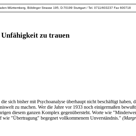
den-Württemberg, Böblinger Strasse 195, D-70199 Stuttgart / Tel. 0711/603237 Fax 600718
 Unfähigkeit zu trauen
e sich bisher mit Psychoanalyse überhaupt nicht beschäftigt haben, da
niswelt zu machen. Wer die Jahre vor 1933 noch einigermaßen bewußt,
0jährigen diesem ganzen Komplex gegenübersteht. Worte wie "Minderw
riff wie "Übertragung" begegnet vollkommenem Unverständnis."
(Margr