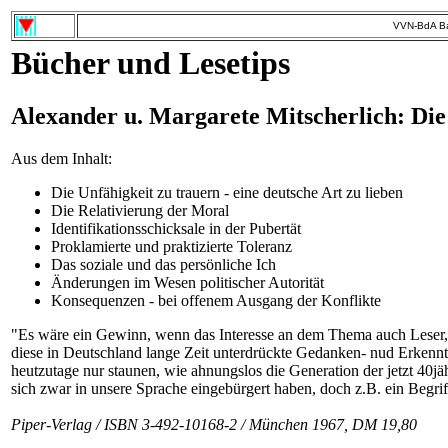
VVN-BdA Ba
Bücher und Lesetips
Alexander u. Margarete Mitscherlich: Die
Aus dem Inhalt:
Die Unfähigkeit zu trauern - eine deutsche Art zu lieben
Die Relativierung der Moral
Identifikationsschicksale in der Pubertät
Proklamierte und praktizierte Toleranz
Das soziale und das persönliche Ich
Änderungen im Wesen politischer Autorität
Konsequenzen - bei offenem Ausgang der Konflikte
"Es wäre ein Gewinn, wenn das Interesse an dem Thema auch Leser, di
diese in Deutschland lange Zeit unterdrückte Gedanken- nud Erkennt
heutzutage nur staunen, wie ahnungslos die Generation der jetzt 4
sich zwar in unsere Sprache eingebürgert haben, doch z.B. ein Beg
Piper-Verlag / ISBN 3-492-10168-2 / München 1967, DM 19,80