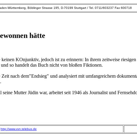
den-Württemberg, Böblinger Strasse 195, D-70199 Stuttgart / Tel. 0711/603237 Fax 600718
gewonnen hätte
einen KOnjunktiv, jedoch ist zu erinnern: In ihrem zeitweise riesigen
 und so handelt das Buch nicht von bloßen Fiktionen.
r die Zeit nach dem"Endsieg" und analysiert mit umfangreichem dokument
.
 seine Mutter Jüdin war, arbeitet seit 1946 als Journalist und Fernsehd
http://www.vvn.telebus.de