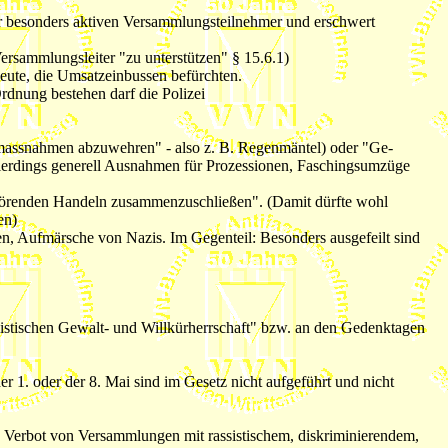
er besonders aktiven Versammlungsteilnehmer und erschwert
rsammlungsleiter "zu unterstützen" § 15.6.1)
leute, die Umsatzeinbussen befürchten.
rdnung bestehen darf die Polizei
massnahmen abzuwehren" - also z. B. Regenmäntel) oder "Ge-
 allerdings generell Ausnahmen für Prozessionen, Faschingsumzüge
törenden Handeln zusammenzuschließen". (Damit dürfte wohl
en)
n, Aufmärsche von Nazis. Im Gegenteil: Besonders ausgefeilt sind
listischen Gewalt- und Willkürherrschaft" bzw. an den Gedenktagen
r 1. oder der 8. Mai sind im Gesetz nicht aufgeführt und nicht
 Verbot von Versammlungen mit rassistischem, diskriminierendem,