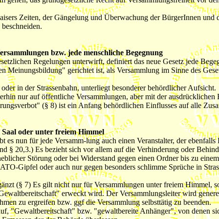
 Kaisers Zeiten, der Gängelung und Überwachung der BürgerInnen und d
 beschneiden.
 Versammlungen bzw. jede menschliche Begegnung
esetzlichen Regelungen unterwirft, definiert das neue Gesetz jede 
en Meinungsbildung" gerichtet ist, als Versammlung im Sinne des Gesetz
oder in der Strassenbahn, unterliegt besonderer behördlicher Aufsicht.
erhin nur auf öffentliche Versammlungen, aber mit der ausdrücklichen
ungsverbot" (§ 8) ist ein Anfang behördlichen Einflusses auf alle Zus
 Saal oder unter freiem Himmel
 es nun für jede Versamm-lung auch einen Veranstalter, der ebenfalls Pf
und § 20,3.) Es bezieht sich vor allem auf die Verhinderung oder Behi
rheblicher Störung oder bei Widerstand gegen einen Ordner bis zu einem 
TO-Gipfel oder auch nur gegen besonders schlimme Sprüche in Strasse
gänzt (§ 7) Es gilt nicht nur für Versammlungen unter freiem Himmel,
er Gewaltbereitschaft" erweckt wird. Der Versammlungsleiter wird gener
ahmen zu ergreifen bzw. ggf die Versammlung selbsttätig zu beenden.
f, "Gewaltbereitschaft" bzw. "gewaltbereite Anhänger", von denen sic