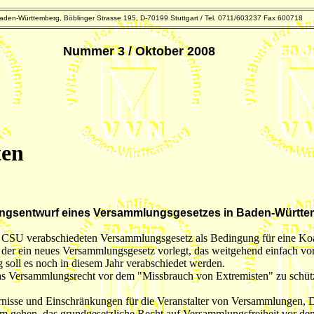
den-Württemberg, Böblinger Strasse 195, D-70199 Stuttgart / Tel. 0711/603237 Fax 600718
Nummer 3 / Oktober 2008
ten
ungsentwurf eines Versammlungsgesetzes in Baden-Württ
SU verabschiedeten Versammlungsgesetz als Bedingung für eine Koaliti
 der ein neues Versammlungsgesetz vorlegt, das weitgehend einfach v
 soll es noch in diesem Jahr verabschiedet werden.
s Versammlungsrecht vor dem "Missbrauch von Extremisten" zu schütze
wernisse und Einschränkungen für die Veranstalter von Versammlungen,
um gehen, das grundgesetzliche Recht auf Versammlungsfreiheit vor d