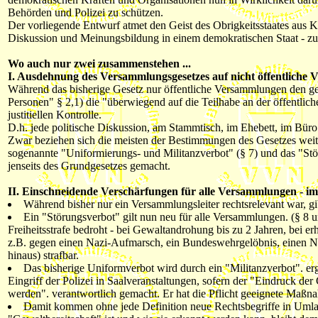
Behörden und Polizei zu schützen.
Der vorliegende Entwurf atmet den Geist des Obrigkeitsstaates aus
Diskussion und Meinungsbildung in einem demokratischen Staat - zu
Wo auch nur zwei zusammenstehen ...
I. Ausdehnung des Versammlungsgesetzes auf nicht öffentliche
Während das bisherige Gesetz nur öffentliche Versammlungen den g
Personen" § 2,1) die "überwiegend auf die Teilhabe an der öffentlich
justitiellen Kontrolle.
D.h. jede politische Diskussion, am Stammtisch, im Ehebett, im Büro 
Zwar beziehen sich die meisten der Bestimmungen des Gesetzes weit
sogenannte "Uniformierungs- und Militanzverbot" (§ 7) und das "Stör
jenseits des Grundgesetzes gemacht.
II. Einschneidende Verschärfungen für alle Versammlungen - im
Während bisher nur ein Versammlungsleiter rechtsrelevant war, gibt
Ein "Störungsverbot" gilt nun neu für alle Versammlungen. (§ 8 
Freiheitsstrafe bedroht - bei Gewaltandrohung bis zu 2 Jahren, bei e
z.B. gegen einen Nazi-Aufmarsch, ein Bundeswehrgelöbnis, einen NA
hinaus) strafbar.
Das bisherige Uniformverbot wird durch ein "Militanzverbot". er
Eingriff der Polizei in Saalveranstaltungen, sofern der "Eindruck d
werden". verantwortlich gemacht. Er hat die Pflicht geeignete Maßn
Damit kommen ohne jede Definition neue Rechtsbegriffe in Umlau