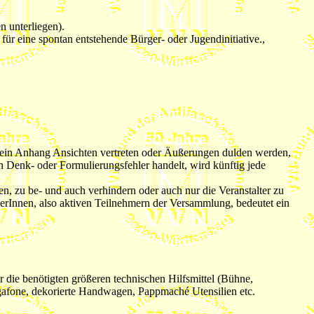
n unterliegen).
für eine spontan entstehende Bürger- oder Jugendinitiative.,
r sein Anhang Ansichten vertreten oder Äußerungen dulden werden,
 Denk- oder Formulierungsfehler handelt, wird künftig jede
, zu be- und auch verhindern oder auch nur die Veranstalter zu
erInnen, also aktiven Teilnehmern der Versammlung, bedeutet ein
die benötigten größeren technischen Hilfsmittel (Bühne,
egafone, dekorierte Handwagen, Pappmaché Utensilien etc.