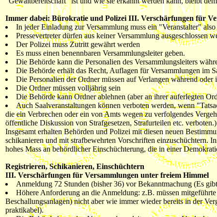
"Gewaltbereitschaft" ist und wie sie erkannt werden kann, bleibt de
Immer dabei: Bürokratie und Polizei
III. Verschärfungen für 
In jeder Einladung zur Versammlung muss ein "Veranstalter" also 
Pressevertreter dürfen aus keiner Versammlung ausgeschlossen w
Der Polizei muss Zutritt gewährt werden
Es muss einen benennbaren Versammlungsleiter geben.
Die Behörde kann die Personalien des Versammlungsleiters währ
Die Behörde erhält das Recht, Auflagen für Versammlungen im Sa
Die Personalien der Ordner müssen auf Verlangen während oder 
Die Ordner müssen volljährig sein
Die Behörde kann Ordner ablehnen (aber an ihrer auferlegten Ord
Auch Saalveranstaltungen können verboten werden, wenn "Tatsache
die ein Verbrechen oder ein von Amts wegen zu verfolgendes Vergehe
öffentliche Diskussion von Strafgesetzen, Strafurteilen etc. verboten.)
Insgesamt erhalten Behörden und Polizei mit diesen neuen Bestimmun
schikanieren und mit strafbewehrten Vorschriften einzuschüchtern. 
hohes Mass an behördlicher Einschüchterung, die in einer Demokrati
Registrieren, Schikanieren, Einschüchtern
III. Verschärfungen für Versammlungen unter freiem Himmel
Anmeldung 72 Stunden (bisher 36) vor Bekanntmachung (Es gibt
Höhere Anforderung an die Anmeldung: z.B. müssen mitgeführte G
Beschallungsanlagen) nicht aber wie immer wieder bereits in der Ve
praktikabel).