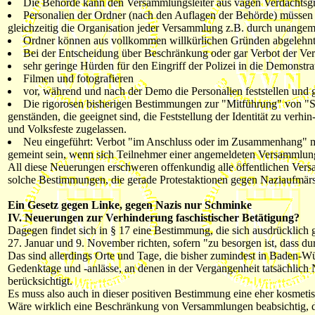
Die Behörde kann den Versammlungsleiter aus vagen Verdachtsgr
Personalien der Ordner (nach den Auflagen der Behörde) müssen 
gleichzeitig die Organisation jeder Versammlung z.B. durch unange
Ordner können aus vollkommen willkürlichen Gründen abgelehnt 
Bei der Entscheidung über Beschränkung oder gar Verbot der Vers
sehr geringe Hürden für den Eingriff der Polizei in die Demonstr
Filmen und fotografieren
vor, während und nach der Demo die Personalien feststellen und 
Die rigorosen bisherigen Bestimmungen zur "Mitführung" von "S
genständen, die geeignet sind, die Feststellung der Identität zu ver
und Volksfeste zugelassen.
Neu eingeführt: Verbot "im Anschluss oder im Zusammenhang" m
gemeint sein, wenn sich Teilnehmer einer angemeldeten Versammlun
All diese Neuerungen erschweren offenkundig alle öffentlichen Vers
solche Bestimmungen, die gerade Protestaktionen gegen Naziaufmärs
Ein Gesetz gegen Linke, gegen Nazis nur Schminke
IV. Neuerungen zur Verhinderung faschistischer Betätigung?
Dagegen findet sich in § 17 eine Bestimmung, die sich ausdrücklich
27. Januar und 9. November richten, sofern "zu besorgen ist, dass d
Das sind allerdings Orte und Tage, die bisher zumindest in Baden-
Gedenktage und -anlässe, an denen in der Vergangenheit tatsächlich N
berücksichtigt.
Es muss also auch in dieser positiven Bestimmung eine eher kosmeti
Wäre wirklich eine Beschränkung von Versammlungen beabsichtig, di