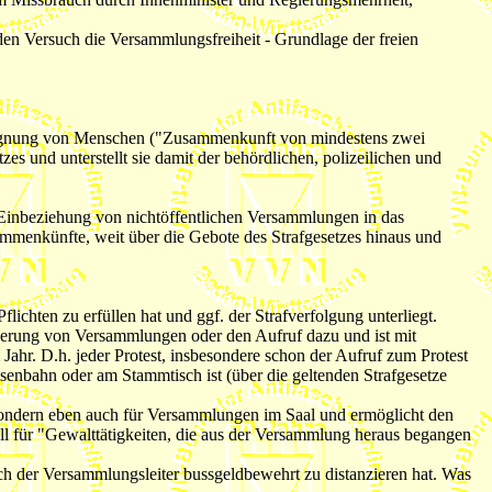
en Versuch die Versammlungsfreiheit - Grundlage der freien
Begegnung von Menschen ("Zusammenkunft von mindestens zwei
es und unterstellt sie damit der behördlichen, polizeilichen und
 Einbeziehung von nichtöffentlichen Versammlungen in das
ammenkünfte, weit über die Gebote des Strafgesetzes hinaus und
lichten zu erfüllen hat und ggf. der Strafverfolgung unterliegt.
nderung von Versammlungen oder den Aufruf dazu und ist mit
Jahr. D.h. jeder Protest, insbesondere schon der Aufruf zum Protest
nbahn oder am Stammtisch ist (über die geltenden Strafgesetze
 sondern eben auch für Versammlungen im Saal und ermöglicht den
ell für "Gewalttätigkeiten, die aus der Versammlung heraus begangen
h der Versammlungsleiter bussgeldbewehrt zu distanzieren hat. Was