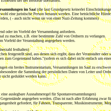
m Ermessen der der Behörde überlassen.
Versammlungen im Saa
l (die laut Grundgesetz keinerlei Einschränkunge
wohl eine juristische Person benannt werden. Eine beträchtliche Hürde 
erden, ( - auch nicht wenn sie von einer Nazi-Zeitung kommen)
end oder im Vorfeld der Versammlung anfordern.
al zu machen, z.B. eine bestimmte Zahl von Ordnern zu verlangen.
im Vorfeld der Veranstaltung angegeben werden.
nerzahl festhalten)
n festgestellt sind, aus denen sich ergibt, dass der Veranstalter ode
n zum Gegenstand haben."(sofern es sich dabei nicht einfach um einen
gen ein breites Instrumentarium, Versammlungen im Saal zu erschweren
Insbesondere die Sammlung der persönlichen Daten von Leiter und Ordn
e nicht geduldet werden kann.
 eine auslegbare Ausnahmeregel für Spontanversammlungen)
egenstände angegeben werden. (Das ist nach aller Erfahrung zwar für 
rgangenheit gefordert, für Fahnen, Transparente, Musikinstrumente, M