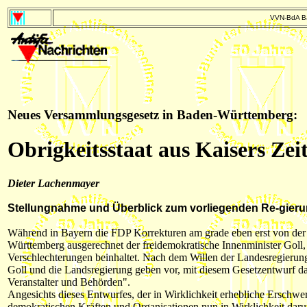
VVN-BdA Ba
Neues Versammlungsgesetz in Baden-Württemberg:
Obrigkeitsstaat aus Kaisers Zei
Dieter Lachenmayer
Stellungnahme und Überblick zum vorliegenden Re-gier
Während in Bayern die FDP Korrekturen am grade eben erst von der C
Württemberg ausgerechnet der freidemokratische Innenminister Goll,
Verschlechterungen beinhaltet. Nach dem Willen der Landesregierung
Goll und die Landsregierung geben vor, mit diesem Gesetzentwurf da
Veranstalter und Behörden".
Angesichts dieses Entwurfes, der in Wirklichkeit erhebliche Ersch
demokratischen Kräften und Organisationen nun in Wirklichkeit dar