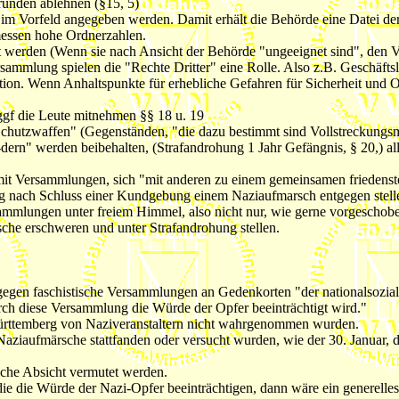
ünden ablehnen (§15, 5)
im Vorfeld angegeben werden. Damit erhält die Behörde eine Datei d
messen hohe Ordnerzahlen.
werden (Wenn sie nach Ansicht der Behörde "ungeeignet sind", den Ve
ammlung spielen die "Rechte Dritter" eine Rolle. Also z.B. Geschäfts
ation. Wenn Anhaltspunkte für erhebliche Gefahren für Sicherheit und O
ggf die Leute mitnehmen §§ 18 u. 19
chutzwaffen" (Gegenständen, "die dazu bestimmt sind Vollstreckungs
hin-dern" werden beibehalten, (Strafandrohung 1 Jahr Gefängnis, § 20,)
it Versammlungen, sich "mit anderen zu einem gemeinsamen friedens
g nach Schluss einer Kundgebung einem Naziaufmarsch entgegen stell
ammlungen unter freiem Himmel, also nicht nur, wie gerne vorgeschobe
che erschweren und unter Strafandrohung stellen.
 gegen faschistische Versammlungen an Gedenkorten "der nationalsozia
urch diese Versammlung die Würde der Opfer beeinträchtigt wird."
Württemberg von Naziveranstaltern nicht wahrgenommen wurden.
aziaufmärsche stattfanden oder versucht wurden, wie der 30. Januar, de
sche Absicht vermutet werden.
e die Würde der Nazi-Opfer beeinträchtigen, dann wäre ein generelles