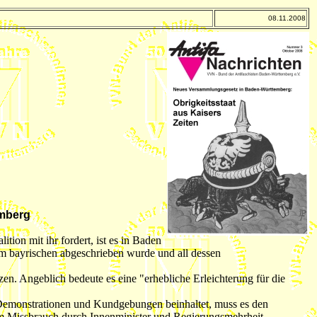
08.11.2008
emberg
on mit ihr fordert, ist es in Baden
om bayrischen abgeschrieben wurde und all dessen
n. Angeblich bedeute es eine "erhebliche Erleichterung für die
 Demonstrationen und Kundgebungen beinhaltet, muss es den
em Missbrauch durch Innenminister und Regierungsmehrheit,