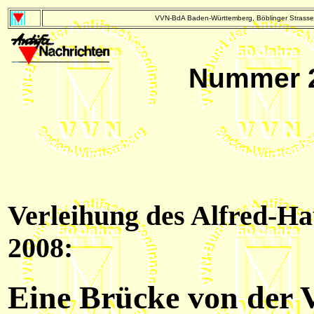
VVN-BdA Baden-Württemberg, Böblinger Strasse 
Nummer 2 
Verleihung des Alfred-Ha
2008:
Eine Brücke von der V