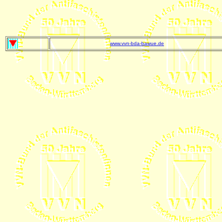
www.vvn-bda-bawue.de